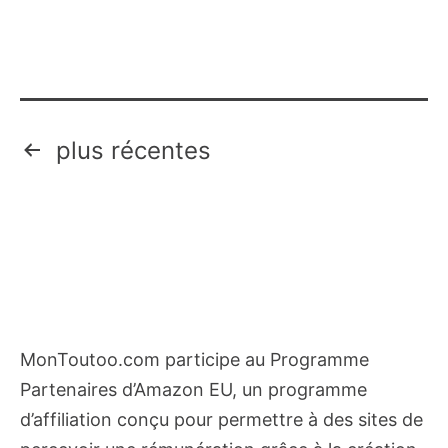
sans
dents
Pagination
plus récentes
des
publications
MonToutoo.com participe au Programme
Partenaires d’Amazon EU, un programme
d’affiliation conçu pour permettre à des sites de