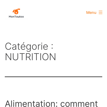
Aller
au
Menu
contenu
MonToutoo
Catégorie :
NUTRITION
Alimentation: comment