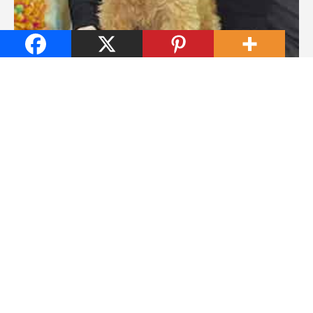
Qui sommes nous?
Je m’appelle Fabien, et voici Sissi, mon
caniche toy. Je suis le fondateur et le
rédacteur en chef de MonToutoo. Mon
objectif est de vous faciliter l’adoption
ou la vie avec les chiens de petite taille,
et les caniches toys en particulier.