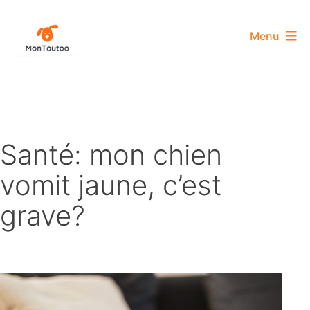
Aller
au
Menu
contenu
MonToutoo
Santé: mon chien
vomit jaune, c’est
grave?