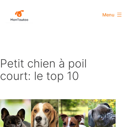
Aller
au
Menu
contenu
MonToutoo
Petit chien à poil
court: le top 10