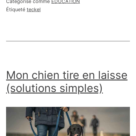
Catégorisé comme
EDUCATION
agressif
Étiqueté
teckel
:
quelques
solutions
Mon chien tire en laisse
(solutions simples)