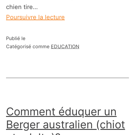
chien tire…
Mon
Poursuivre la lecture
chien
tire
Publié le
Catégorisé comme
EDUCATION
en
laisse
(solutions
simples)
Comment éduquer un
Berger australien (chiot