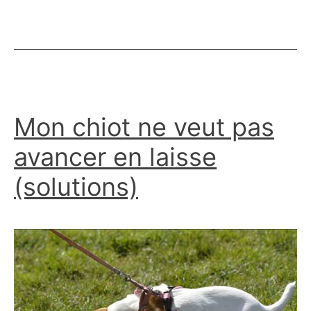
(chiot
et
adulte)?
Mon chiot ne veut pas
avancer en laisse
(solutions)