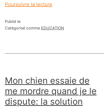
Mon
Poursuivre la lecture
chiot
ne
Publié le
Catégorisé comme
EDUCATION
veut
pas
avancer
en
laisse
(solutions)
Mon chien essaie de
me mordre quand je le
dispute: la solution