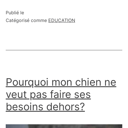
chien
ne
Publié le
Catégorisé comme
EDUCATION
veut
pas
mettre
son
harnais
Pourquoi mon chien ne
veut pas faire ses
besoins dehors?