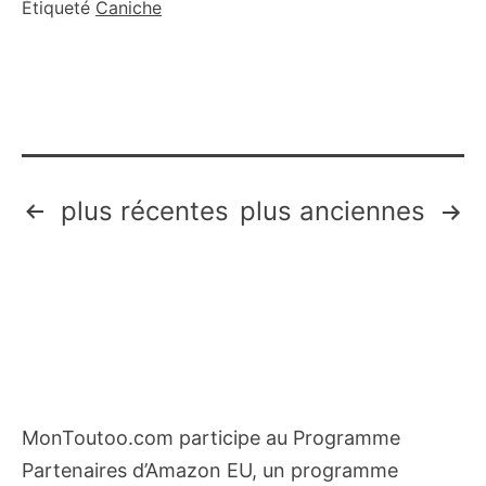
Étiqueté
Caniche
solutions
Pagination
plus récentes
plus anciennes
des
publications
MonToutoo.com participe au Programme
Partenaires d’Amazon EU, un programme