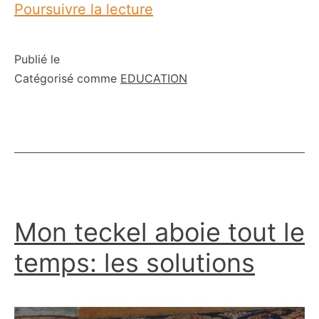
Comment
Poursuivre la lecture
apprendre
à
Publié le
Catégorisé comme
EDUCATION
un
chien
à
faire
ses
besoins
Mon teckel aboie tout le
à
un
temps: les solutions
endroit
précis