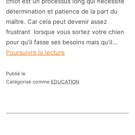
chiot est un processus long qui nécessite
détermination et patience de la part du
maître. Car cela peut devenir assez
frustrant lorsque vous sortez votre chien
pour qu’il fasse ses besoins mais qu’il…
Pourquoi
Poursuivre la lecture
mon
chien
Publié le
Catégorisé comme
EDUCATION
ne
veut
pas
faire
ses
besoins