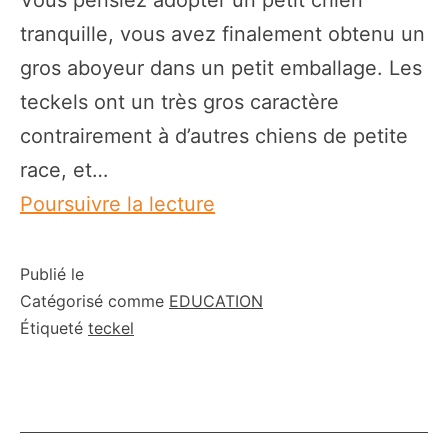
Vous pensiez adopter un petit chien
tranquille, vous avez finalement obtenu un
gros aboyeur dans un petit emballage. Les
teckels ont un très gros caractère
contrairement à d’autres chiens de petite
race, et…
Mon
Poursuivre la lecture
teckel
aboie
Publié le
Catégorisé comme
EDUCATION
tout
Étiqueté
teckel
le
temps:
les
solutions