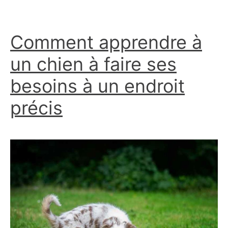
je
le
Comment apprendre à
dispute:
la
un chien à faire ses
solution
besoins à un endroit
précis